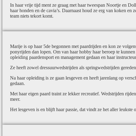
In haar vrije tijd ment ze graag met haar tweespan Noortje en Doll
haar honden en de cavia’s. Daarnaast houd ze erg van koken en zo
Over ons
team niets tekort komt.
Marije is op haar 5de begonnen met paardrijden en kon ze volgen
ponyrijden dan lopen. Om van haar hobby haar beroep te kunnen
opleiding paardensport en management gedaan en haar instructeu
Contact
Ze heeft zowel dressuurwedstrijden als springwedstrijden gereden
Na haar opleiding is ze gaan lesgeven en heeft jarenlang op vers
gedaan.
Met haar eigen paard traint ze lekker recreatief. Wedstrijden rijd
meer.
Het lesgeven is en blijft haar passie, dat vindt ze het aller leukste