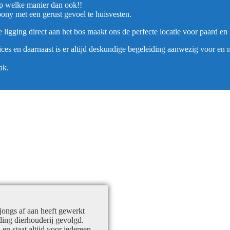
 op welke manier dan ook!!
ony met een gerust gevoel te huisvesten.
gging direct aan het bos maakt ons de perfecte locatie voor paard en r
s en daarnaast is er altijd deskundige begeleiding aanwezig voor en na
ak.
jongs af aan heeft gewerkt
ding dierhouderij gevolgd.
n en staat altijd voor iedereen