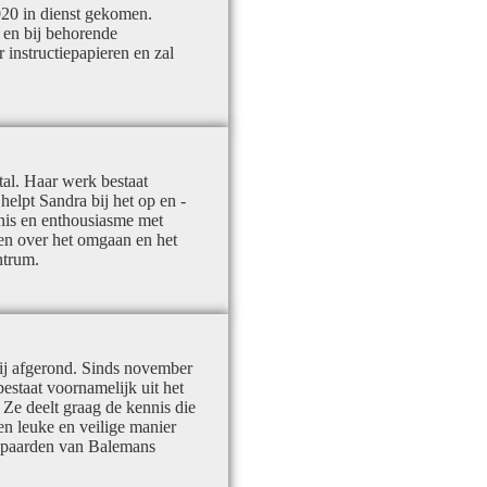
020 in dienst gekomen.
n en bij behorende
 instructiepapieren en zal
al. Haar werk bestaat
elpt Sandra bij het op en -
nis en enthousiasme met
ren over het omgaan en het
ntrum.
erij afgerond. Sinds november
estaat voornamelijk uit het
 Ze deelt graag de kennis die
n leuke en veilige manier
n paarden van Balemans