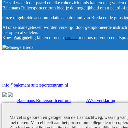
De stal waar ieder paard en elke ruiter zich thuis kan en mag voelen
Balemans Ruitersportcentrum bied je de mogelijkheid om u paard of p
Onze uitgebreide accommodatie aan de rand van Breda en de gunstige li
Al onze manegelessen worden verzorgd door gediplomeerde instructrice
het op en afzadelen.
Aanbod
Kom eens gezellig kijken of neem
contact
met ons op voor een afspra
Balemans RSC Breda
Pensionstalling
Manegelessen
Laanzichtweg 105
Ponykampen
4847 SH Teteringen
076 – 571 05 16
info@balemansruitersportcentrum.nl
Accommodatie
© 2024
Balemans Ruitersportcentrum
Breda -
AVG verklaring
Marcel is geboren en getogen aan de Laanzichtweg, waar hij van 
met dieren. Marcel heeft aan het prinsentuin college de mbo oplei
Zijn hart en ziel liggen in zijn stal, hij is er dan ook altijd te vinde