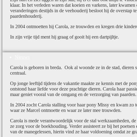
klaar. In het verleden waren dat koeien en varkens, later kwamen 
veranderingen destijds in de veehouderij besloot hij de overstap 
Agenda
paardenhouderij.
In 2004 ontmoetten hij Carola, ze trouwden en kregen drie kinde
In zijn vrije tijd ment hij graag of gooit hij een dartpijltje.
Nieuws
Carola is geboren in breda. Ook al woonde ze in de stad, dieren st
centraal.
Op jonge leeftijd tijdens de vakantie maakte ze kennis met de po
ontstond haar liefde voor deze prachtige dieren. Carola haar passie 
maar geniet vooral van de omgang en de verzorging van paarden.
Onze Paarden
In 2004 zocht Carola stalling voor haar pony Missy en kwam zo t
waar ze Marcel ontmoette en waar ze later mee trouwden.
Carola is mede verantwoordelijk voor de stal werkzaamheden, de f
ze zorg voor de boekhouding. Verder assisteert ze bij het poetse
van de manegelessen, hierin vind ze haar voldoening omdat ze gr