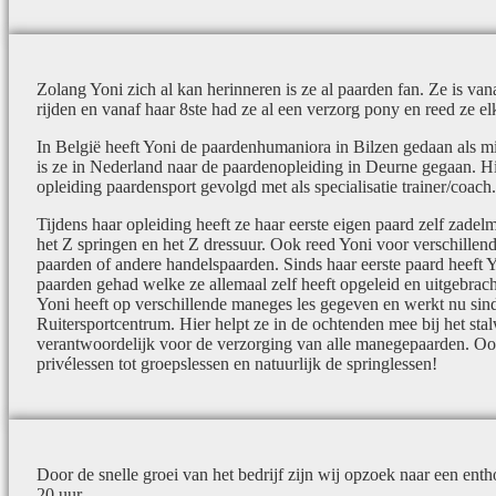
Zolang Yoni zich al kan herinneren is ze al paarden fan. Ze is v
rijden en vanaf haar 8ste had ze al een verzorg pony en reed ze el
In België heeft Yoni de paardenhumaniora in Bilzen gedaan als m
is ze in Nederland naar de paardenopleiding in Deurne gegaan. H
opleiding paardensport gevolgd met als specialisatie trainer/coach.
Tijdens haar opleiding heeft ze haar eerste eigen paard zelf zade
het Z springen en het Z dressuur. Ook reed Yoni voor verschillend
paarden of andere handelspaarden. Sinds haar eerste paard heeft 
paarden gehad welke ze allemaal zelf heeft opgeleid en uitgebracht
Yoni heeft op verschillende maneges les gegeven en werkt nu sin
Ruitersportcentrum. Hier helpt ze in de ochtenden mee bij het sta
verantwoordelijk voor de verzorging van alle manegepaarden. Ook
privélessen tot groepslessen en natuurlijk de springlessen!
Door de snelle groei van het bedrijf zijn wij opzoek naar een ent
20 uur.