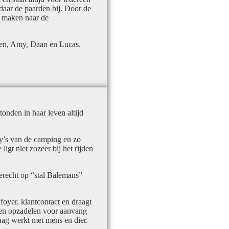
daar de paarden bij. Door de
te maken naar de
ren, Amy, Daan en Lucas.
onden in haar leven altijd
ny’s van de camping en zo
ligt niet zozeer bij het rijden
erecht op “stal Balemans”
oyer, klantcontact en draagt
n en opzadelen voor aanvang
aag werkt met mens en dier.