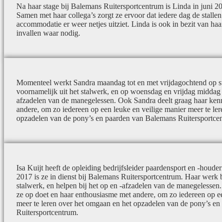
Na haar stage bij Balemans Ruitersportcentrum is Linda in juni 2
Samen met haar collega’s zorgt ze ervoor dat iedere dag de stalle
accommodatie er weer netjes uitziet. Linda is ook in bezit van haar
invallen waar nodig.
Momenteel werkt Sandra maandag tot en met vrijdagochtend op st
voornamelijk uit het stalwerk, en op woensdag en vrijdag middag h
afzadelen van de manegelessen. Ook Sandra deelt graag haar ken
andere, om zo iedereen op een leuke en veilige manier meer te le
opzadelen van de pony’s en paarden van Balemans Ruitersportce
Isa Kuijt heeft de opleiding bedrijfsleider paardensport en -houd
2017 is ze in dienst bij Balemans Ruitersportcentrum. Haar werk b
stalwerk, en helpen bij het op en -afzadelen van de manegelessen.
ze op doet en haar enthousiasme met andere, om zo iedereen op ee
meer te leren over het omgaan en het opzadelen van de pony’s e
Ruitersportcentrum.