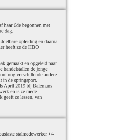
anaf haar 6de begonnen met
ke dag.
iddelbare opleiding en daarna
ier heeft ze de HBO
lmak gemaakt en opgeleid naar
e handelstallen de jonge
Yoni nog verschillende andere
 in de springsport.
ds April 2019 bij Balemans
lwerk en is ze mede
 geeft ze lessen, van
housiaste stalmedewerker +/-